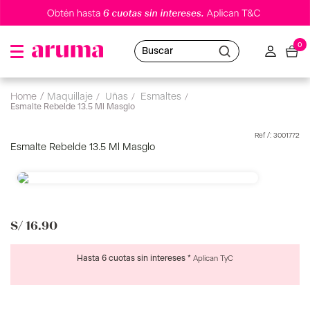
0
Buscar
maquillaje
uñas
esmaltes
Esmalte Rebelde 13.5 Ml Masglo
:
3001772
Esmalte Rebelde 13.5 Ml Masglo
S/
16
.
90
Hasta 6 cuotas sin intereses *
Aplican TyC