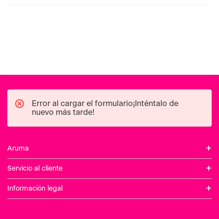
Recomendados para ti
sally hansen
masglo
Esmalte Insta Dri Buff And
Base Clinical Total Care 
Tumble 9.17 ml Sally Hansen
Nacar Masglo
S/
24
.
90
S/
19
.
90
Añadir
Añadir
Llevalos juntos