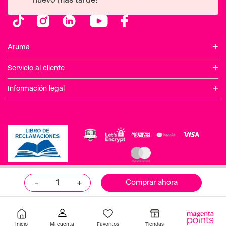
nuevo más tarde!
+
Aruma
+
Servicio al cliente
+
Información legal
Aruma Copyright © 2025. Todos los derechos reservados.
－
＋
Comprar ahora
Inicio
Favoritos
Tiendas