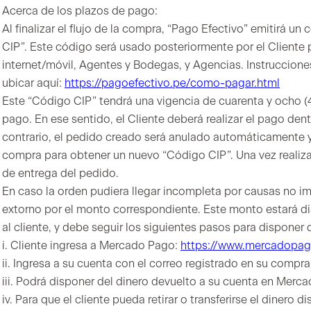
Acerca de los plazos de pago:
Al finalizar el flujo de la compra, “Pago Efectivo” emitirá u
CIP”. Este código será usado posteriormente por el Cliente 
internet/móvil, Agentes y Bodegas, y Agencias. Instruccione
ubicar aquí:
https://pagoefectivo.pe/como-pagar.html
Este “Código CIP” tendrá una vigencia de cuarenta y ocho (
pago. En ese sentido, el Cliente deberá realizar el pago den
contrario, el pedido creado será anulado automáticamente y 
compra para obtener un nuevo “Código CIP”. Una vez realiz
de entrega del pedido.
En caso la orden pudiera llegar incompleta por causas no i
extorno por el monto correspondiente. Este monto estará d
al cliente, y debe seguir los siguientes pasos para disponer 
i. Cliente ingresa a Mercado Pago:
https://www.mercadopa
ii. Ingresa a su cuenta con el correo registrado en su compr
iii. Podrá disponer del dinero devuelto a su cuenta en Merc
iv. Para que el cliente pueda retirar o transferirse el diner