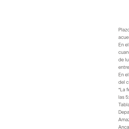
Plaz
acue
En e
cuan
de lu
entr
En e
del 
*La f
las 
Tabl
Depa
Amaz
Anca