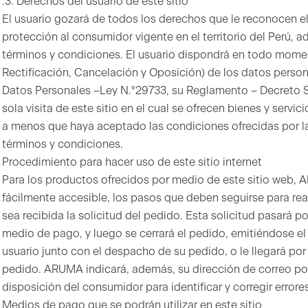
.3. Derechos del usuario de este sitio
El usuario gozará de todos los derechos que le reconocen el 
protección al consumidor vigente en el territorio del Perú, 
términos y condiciones. El usuario dispondrá en todo mom
Rectificación, Cancelación y Oposición) de los datos perso
Datos Personales –Ley N.°29733, su Reglamento – Decreto 
sola visita de este sitio en el cual se ofrecen bienes y serv
a menos que haya aceptado las condiciones ofrecidas por la
términos y condiciones.
Procedimiento para hacer uso de este sitio internet
Para los productos ofrecidos por medio de este sitio web,
fácilmente accesible, los pasos que deben seguirse para rea
sea recibida la solicitud del pedido. Esta solicitud pasará p
medio de pago, y luego se cerrará el pedido, emitiéndose el
usuario junto con el despacho de su pedido, o le llegará por
pedido. ARUMA indicará, además, su dirección de correo pos
disposición del consumidor para identificar y corregir errore
Medios de pago que se podrán utilizar en este sitio