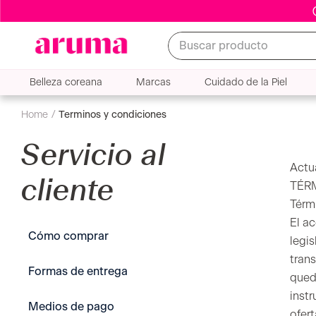
Buscar producto
Belleza coreana
Marcas
Cuidado de la Piel
terminos y condiciones
Servicio al
Actu
cliente
TÉR
Térm
El ac
Cómo comprar
legis
trans
Formas de entrega
qued
inst
Medios de pago
ofer